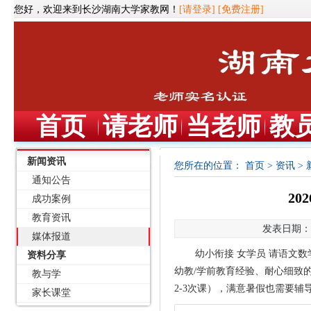
您好，欢迎来到长沙湖南大学家教网！
[请登录]
[免费注册]
首页
请老师
当老师
教
新闻资讯
您所在的位置：
首页
>
资讯
>
通知公告
20
成功案例
教育资讯
发表日期：20
媒体报道
幼小衔接 女学员 请语文
资料分享
幼教/学前教育经验、耐心细致的
教与学
2-3次课），满意暑假也需要
家长课堂