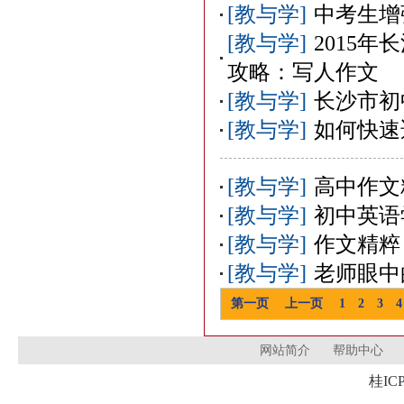
[教与学]
中考生增
[教与学]
2015
攻略：写人作文
[教与学]
长沙市初
[教与学]
如何快速
[教与学]
高中作文
[教与学]
初中英语
[教与学]
作文精粹
[教与学]
老师眼中
第一页
上一页
1
2
3
4
网站简介
帮助中心
桂ICP