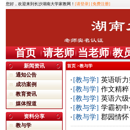
您好，欢迎来到长沙湖南大学家教网！
[请登录]
[免费注册]
首页
请老师
当老师
教
新闻资讯
首页
>教与学
通知公告
[教与学]
英语听力
成功案例
[教与学]
作文精粹
教育资讯
[教与学]
英语六级
媒体报道
[教与学]
学霸初中
[教与学]
郡园情怀
资料分享
教与学