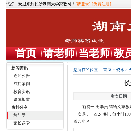
您好，欢迎来到长沙湖南大学家教网！
[请登录]
[免费注册]
首页
请老师
当老师
教
新闻资讯
您所在的位置：
首页
>
资讯
>
通知公告
长
成功案例
教育资讯
发表日期：20
媒体报道
新初一 男学员 请语文家
资料分享
一次课，一次2小时，每小时10
教与学
麓园小区
家长课堂